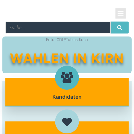
Foto: CDU/Tobias Koch
WAHLEN IN KIRN
Kandidaten